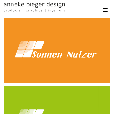
Anneke
Bieger
Design
-
Products
Graphics
Interiors
logodesign
sonnen nutzer gbr - 2023