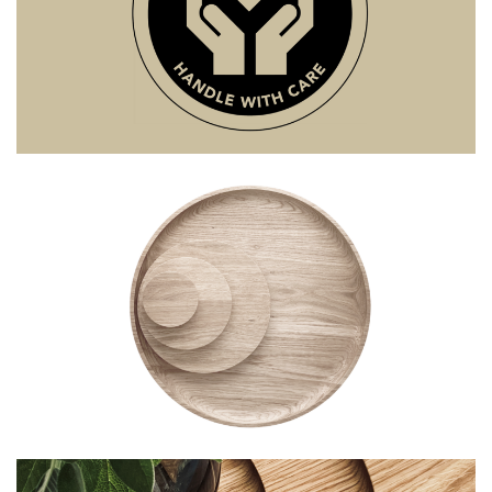
icons
bannigfein. gmbh & co. kg - 2022
centerpiece
bannigfein. gmbh & co. kg - 2022