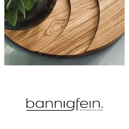
centerpiece
bannigfein. gmbh & co. kg - 2022
möbel & wohnaccessoires
bannigfein. gmbh & co. kg - 2022