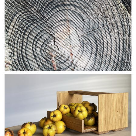
inspired by
2022
#smartstorage
bannigfein. gmbh & co. kg - 2022