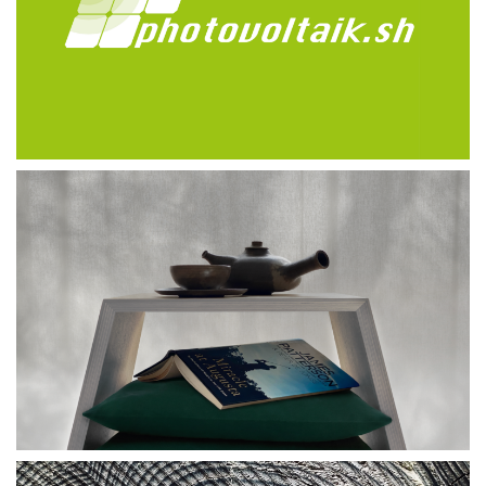
logodesign
vertriebsader gmbh - 2023
hocker – tisch – stauraum
bannigfein. gmbh & co. kg - 2022